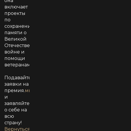
она
включает
проекты
по
сохранению
памяти о
Великой
Отечественной
войне и
помощи
ветеранам.
Подавайте
заявки на
премия.
мывместе.рф
и
заявляйте
о себе на
всю
страну!
Вернуться