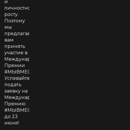
и
личностному
росту.
Поэтому
мы
предлагаем
вам
принять
участие в
Международной
Премии
#МЫВМЕСТЕ.
Успевайте
подать
заявку на
Международную
Премию
#МЫВМЕСТЕ
до 23
июня!