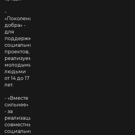
-
«Поколение
добра» -
для
поддержки
социальных
проектов,
реализуемых
молодыми
людьми
от 14 до 17
лет.
- «Вместе
сильнее»
- за
реализацию
совместных
социальных