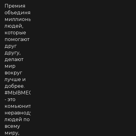
Премия
объединяет
миллионы
людей,
которые
помогают
друг
другу,
делают
мир
вокруг
лучше и
добрее.
#МЫВМЕСТЕ
- это
комьюнити
неравнодушных
людей по
всему
миру,