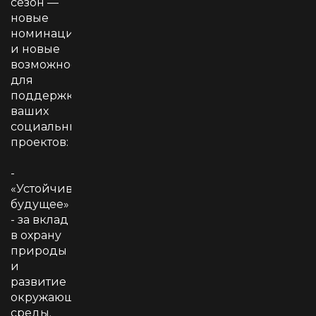
сезон —
новые
номинации
и новые
возможности
для
поддержки
ваших
социальных
проектов:
-
«Устойчивое
будущее»
- за вклад
в охрану
природы
и
развитие
окружающей
среды.