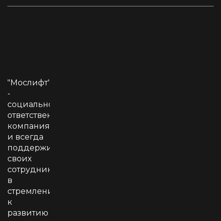
"Мослифт"
-
социально
ответственная
компания
и всегда
поддерживает
своих
сотрудников
в
стремлении
к
развитию