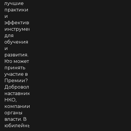
лучшие
практики
и
эффективные
инструменты
для
обучения
и
развития.
Кто может
принять
участие в
Премии?
Добровольцы,
наставники,
НКО,
компании,
органы
власти. В
юбилейный