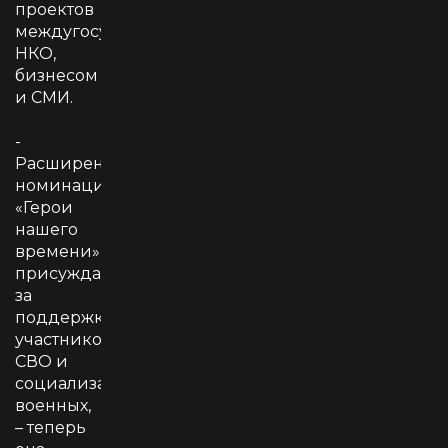
проектов
междугосударством,
НКО,
бизнесом
и СМИ.
-
Расширена
номинация
«Герои
нашего
времени»,
присуждаемая
за
поддержку
участников
СВО и
социализацию
военных,
– теперь