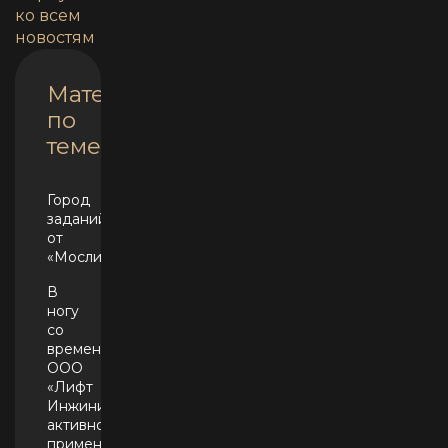
ко всем
новостям
Материалы
по
теме
Город
заданий
от
«Мослифт»
В
ногу
со
временем.
ООО
«Лифт
Инжиниринг»
активно
применяет