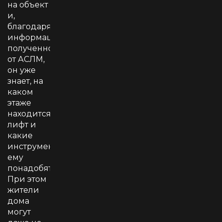
на объект
и,
благодаря
информации,
полученной
от АСЛМ,
он уже
знает, на
каком
этаже
находится
лифт и
какие
инструменты
ему
понадобятся.
При этом
жители
дома
могут