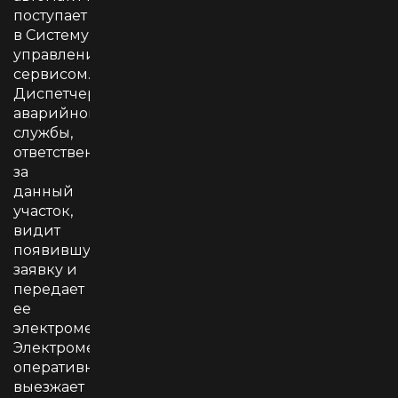
поступает
в Систему
управления
сервисом.
Диспетчер
аварийной
службы,
ответственный
за
данный
участок,
видит
появившуюся
заявку и
передает
ее
электромеханику.
Электромеханик
оперативно
выезжает