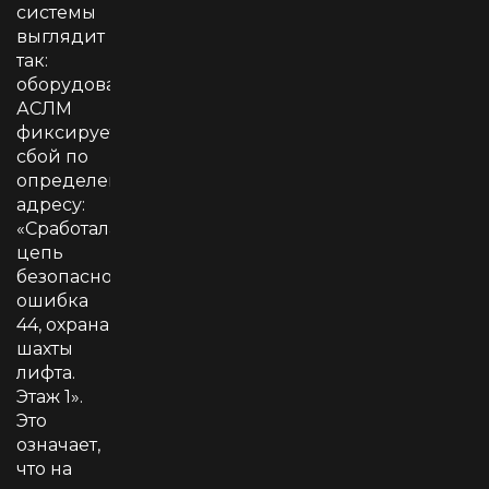
системы
выглядит
так:
оборудование
АСЛМ
фиксирует
сбой по
определенному
адресу:
«Сработала
цепь
безопасности:
ошибка
44, охрана
шахты
лифта.
Этаж 1».
Это
означает,
что на