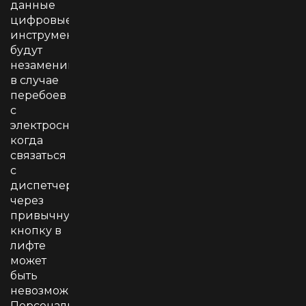
данные
цифровые
инструменты
будут
незаменимы
в случае
перебоев
с
электроснабжением,
когда
связаться
с
диспетчером
через
привычную
кнопку в
лифте
может
быть
невозможно.
Персональный