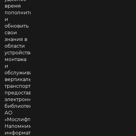
время
пополнить
и
обновить
свои
знания в
области
устройства,
монтажа
и
обслуживания
вертикального
транспорта
предоставляет
электронная
библиотека
АО
«Мослифт».
Напомним,
информатизация