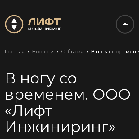
Техническое обслуживание систем диспетчерского контроля
Обслуживание электротехнического оборудования МКД
Главная
Новости
События
В ногу со времен
В ногу со
временем. ООО
«Лифт
Инжиниринг»