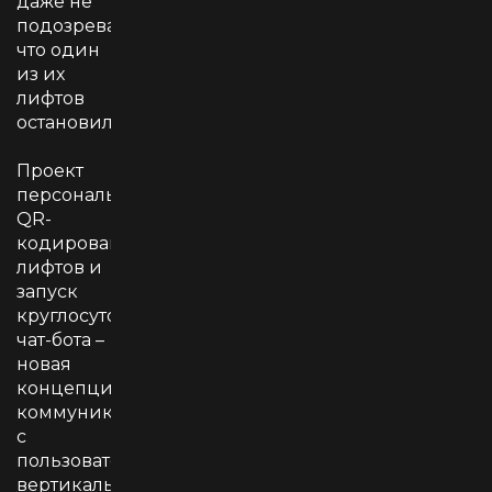
даже не
подозревать,
что один
из их
лифтов
остановился.
Проект
персонального
QR-
кодирования
лифтов и
запуск
круглосуточного
чат-бота –
новая
концепция
коммуникации
с
пользователями
вертикального