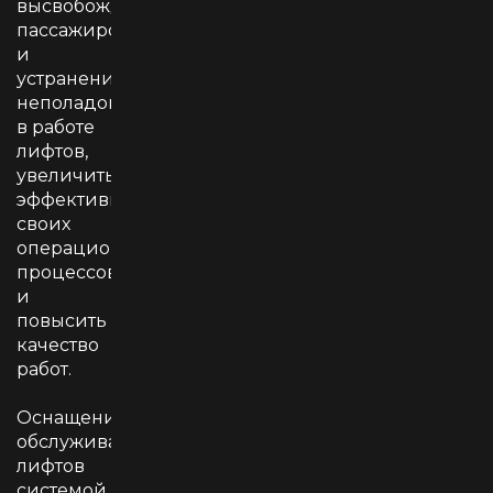
высвобождения
пассажиров
и
устранения
неполадок
в работе
лифтов,
увеличить
эффективность
своих
операционных
процессов
и
повысить
качество
работ.
Оснащение
обслуживаемых
лифтов
системой