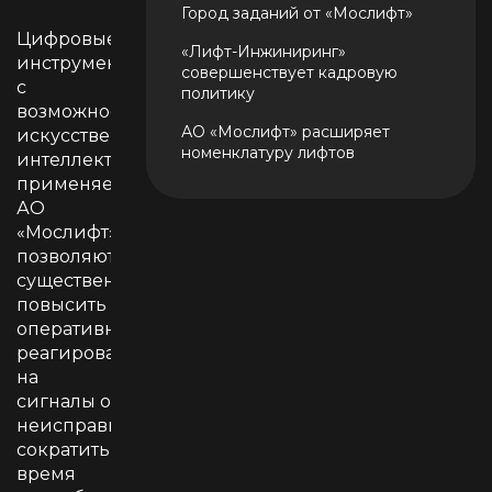
Город заданий от «Мослифт»
Цифровые
«Лифт-Инжиниринг»
инструменты
совершенствует кадровую
с
политику
возможностями
АО «Мослифт» расширяет
искусственного
номенклатуру лифтов
интеллекта,
применяемые
АО
«Мослифт»,
позволяют
существенно
повысить
оперативность
реагирования
на
сигналы о
неисправностях,
сократить
время