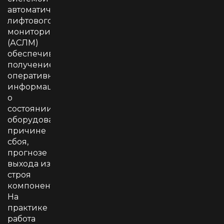
автоматического
лифтового
мониторинга
(АСЛМ)
обеспечивает
получение
оперативной
информации
о
состоянии
оборудования,
причине
сбоя,
прогнозе
выхода из
строя
компонентов.
На
практике
работа