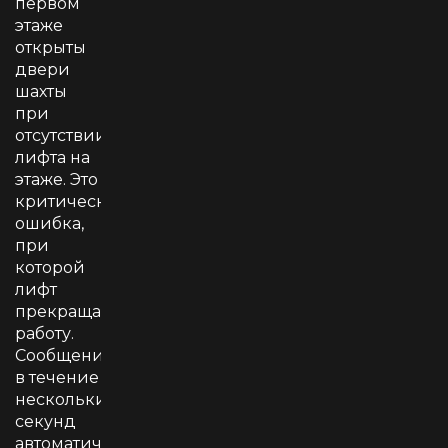
первом
этаже
открыты
двери
шахты
при
отсутствии
лифта на
этаже. Это
критическая
ошибка,
при
которой
лифт
прекращает
работу.
Сообщение
в течение
нескольких
секунд
автоматически