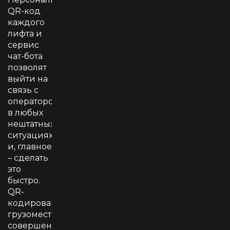
QR-код
каждого
лифта и
сервис
чат-бота
позволят
выйти на
связь с
оператором
в любых
нештатных
ситуациях,
и, главное
– сделать
это
быстро.
QR-
кодирование
грузомест
совершенствует