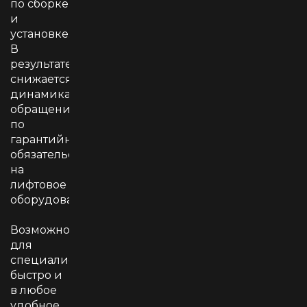
по сборке
и
установке.
В
результате
снижается
динамика
обращений
по
гарантийным
обязательствам
на
лифтовое
оборудование.
Возможности
для
специалиста
быстро и
в любое
удобное