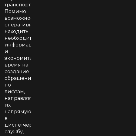
транспорта.
Помимо
возможности
оперативно
находить
необходимую
информацию
и
экономить
время на
создание
обращений
по
лифтам,
направляя
их
напрямую
в
диспетчерскую
службу,