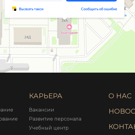
КАРЬЕРА
О НАС
вание
Вакансии
НОВОС
ование
Развитие персонала
КОНТА
Учебный центр