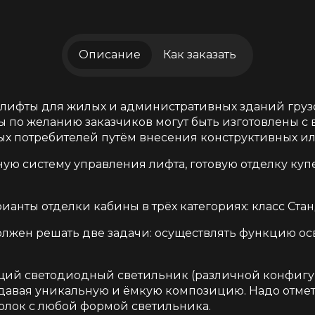
Описание
Как заказать
лифты для жилых и административных зданий грузо
ы по желанию заказчиков могут быть изготовлены с
х потребителей путём внесения конструктивных и
ную систему управления лифта, готовую отделку ку
анты отделки кабины в трёх категориях: класс Стан
олжен решать две задачи: осуществлять функцию о
ющий светодиодный светильник (различной конфиг
вая уникальную и ёмкую композицию. Надо отметит
олок с любой формой светильника.