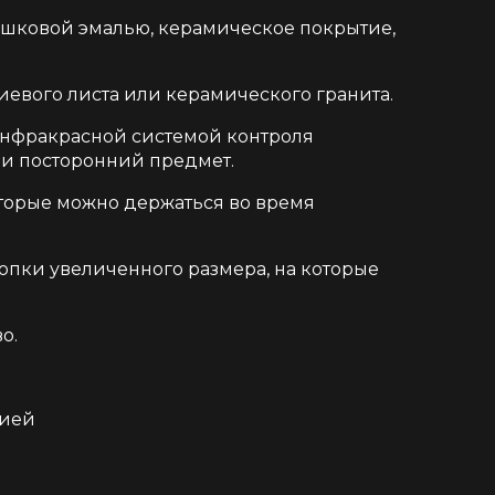
рошковой эмалью, керамическое покрытие,
евого листа или керамического гранита.
инфракрасной системой контроля
или посторонний предмет.
торые можно держаться во время
пки увеличенного размера, на которые
о.
цией