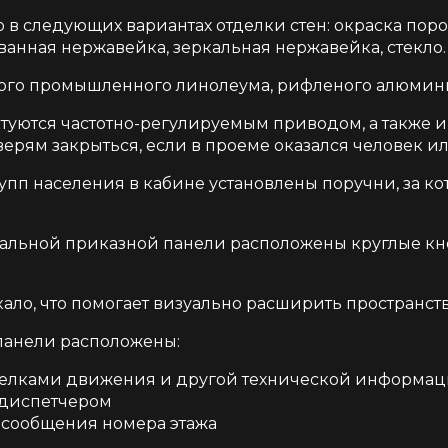
 в следующих вариантах отделки стен: окраска по
ванная нержавейка, зеркальная нержавейка, стекло.
кого промышленного линолеума, рифленого алюмини
туются частотно-регулируемым приводом, а также 
верям закрыться, если в проеме оказался человек 
пп населения в кабине установлены поручни, за ко
альной приказной панели расположены круглые кно
ало, что помогает визуально расширить пространств
панели расположены:
трелками движения и другой технической информа
 диспетчером
 сообщения номера этажа