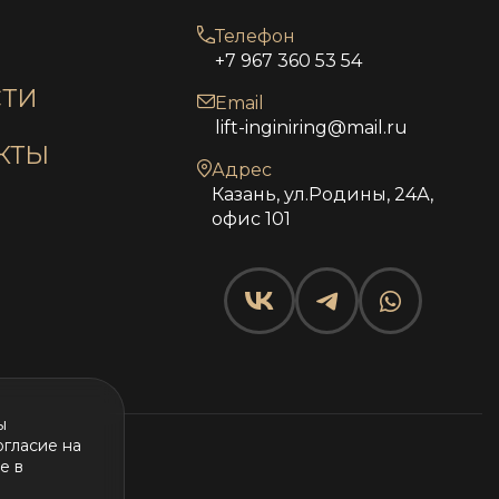
Телефон
+7 967 360 53 54
ТИ
Email
lift-inginiring@mail.ru
КТЫ
Адрес
Казань, ул.Родины, 24А,
офис 101
ы
огласие на
e в