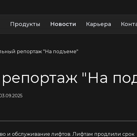
и
Продукты
Новости
Карьера
Конт
ьный репортаж "На подъеме"
репортаж "На по
03.09.2025
во и обслуживание лифтов. Лифтам продлили срок