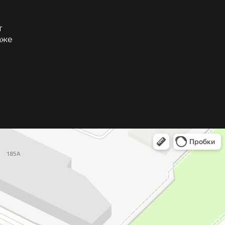
т
аже